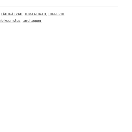
,
TÄHTPÄEVAD
,
TEMAATIKAD
,
TOPPERID
ile kaunistus
,
torditopper