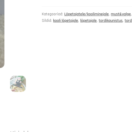
Kategooriad:
Lõpetajatele/kooliminejale
,
must&valge
Sildid:
kooli lõpetajale
,
lõpetajale
,
tordikaunistus
,
tord