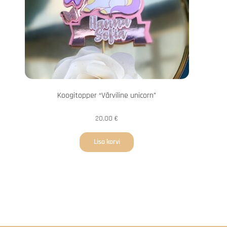
Koogitopper “Värviline unicorn”
20,00
€
Lisa korvi