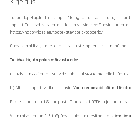
Kirjeldus
Topper lõpetajale! Torditopper / koogitopper koolilõpetajale tord
täpselt Sulle sobivas temaatikas ja värvides
✨
Soovid suuremat v
https://happyvibes.ee/tootekategooria/topperid/
Soovi korral lisa juurde ka
mini suupistetopperid
ja
nimebänner.
Tellides kirjuta palun märkuste alla:
a.) Mis nime/sõnumit soovid? (juhul kui see erineb pildil nähtust
b.) Millist topperit valikust soovid.
Vaata erinevaid näiteid lisatud
Pakke saadame nii Smartposti, Omniva kui DPD-ga ja samuti saab 
Valmimise aeg on 3-5 tööpäeva, kuid saad esitada ka
kiirtellim