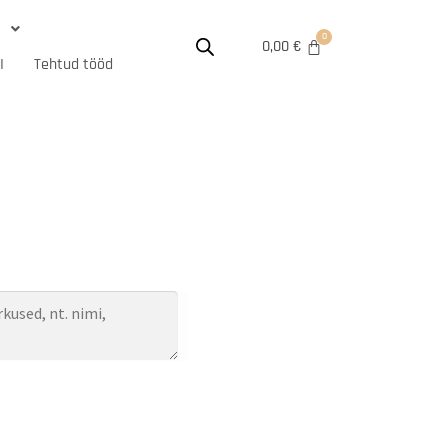

0,00
€
I
Tehtud tööd