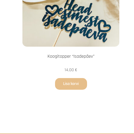
Koogitopper “Isadepäev”
14,00
€
Lisa korvi