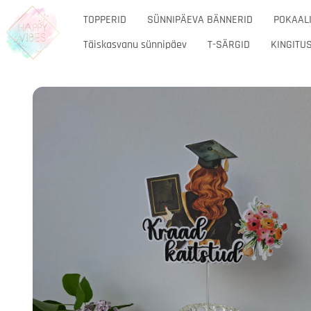
TOPPERID
SÜNNIPÄEVA BÄNNERID
POKAALI
Täiskasvanu sünnipäev
T-SÄRGID
KINGITUS