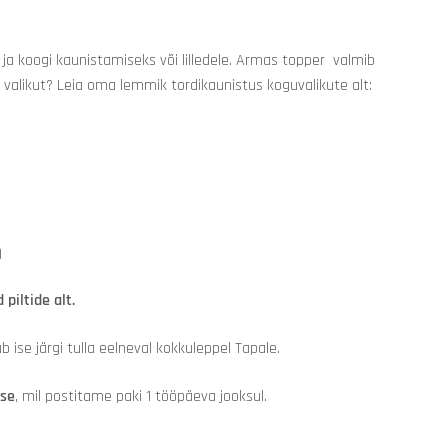
i ja koogi kaunistamiseks või lilledele. Armas topper valmib
alikut? Leia oma lemmik tordikaunistus koguvalikute alt:
)
 piltide alt.
ise järgi tulla eelneval kokkuleppel Tapale.
use
, mil postitame paki 1 tööpäeva jooksul.