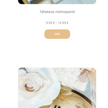
Tähekese minitopperid
9,99
€
–
14,99
€
Vali