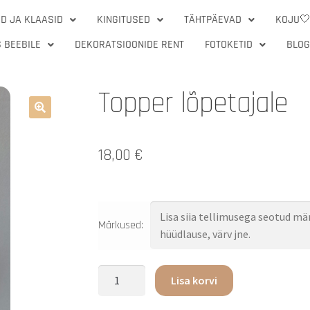
D JA KLAASID
KINGITUSED
TÄHTPÄEVAD
KOJU
 BEEBILE
DEKORATSIOONIDE RENT
FOTOKETID
BLOG
Topper lõpetajale
🔍
18,00
€
Märkused:
Lisa korvi