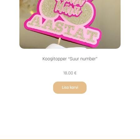
Koogitopper “Suur number”
18,00
€
Lisa korvi