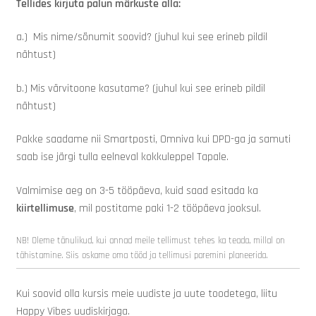
Tellides kirjuta palun märkuste alla:
a.) Mis nime/sõnumit soovid? (juhul kui see erineb pildil
nähtust)
b.) Mis värvitoone kasutame? (juhul kui see erineb pildil
nähtust)
Pakke saadame nii Smartposti, Omniva kui DPD-ga ja samuti
saab ise järgi tulla eelneval kokkuleppel Tapale.
Valmimise aeg on 3-5 tööpäeva, kuid saad esitada ka
kiirtellimuse
, mil postitame paki 1-2 tööpäeva jooksul.
NB! Oleme tänulikud, kui annad meile tellimust tehes ka teada, millal on
tähistamine. Siis oskame oma tööd ja tellimusi paremini planeerida.
Kui soovid olla kursis meie uudiste ja uute toodetega, liitu
Happy Vibes uudiskirjaga.