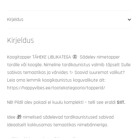
Kirjeldus
Kirjeldus
Koogitopper TÄHEKE LIBLIKATEGA 🦋 Sädelev nimetopper
tordile või koogile. Nimeline tordikaunistus valmib täpselt Sulle
sobivas temaatikas ja värvides
✨
Soovid suuremat valikut?
Leia oma lemmik koogikaunistus koguvalikute alt:
https://happyvibes.ee/tootekategooria/topperid/
NB! Pildil olev pokaal ei kuulu komplekti – telli see eraldi
SIIT.
Idee
🎁
nimelised sädelevad tordikaunistused sobivad
ideaalselt kokkusamas temaatikas
nimebänneriga.