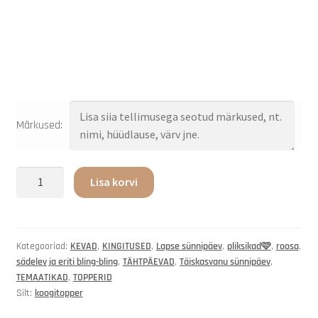
Märkused:
Lisa korvi
Kategooriad:
KEVAD
,
KINGITUSED
,
Lapse sünnipäev
,
pliksikad🩷
,
roosa
,
sädelev ja eriti bling-bling
,
TÄHTPÄEVAD
,
Täiskasvanu sünnipäev
,
TEMAATIKAD
,
TOPPERID
Silt:
koogitopper