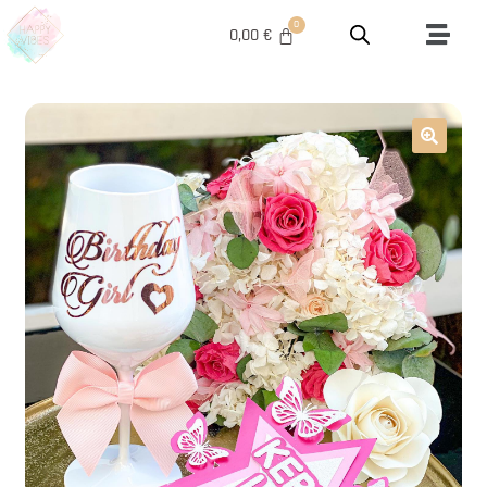
0,00
€
🔍