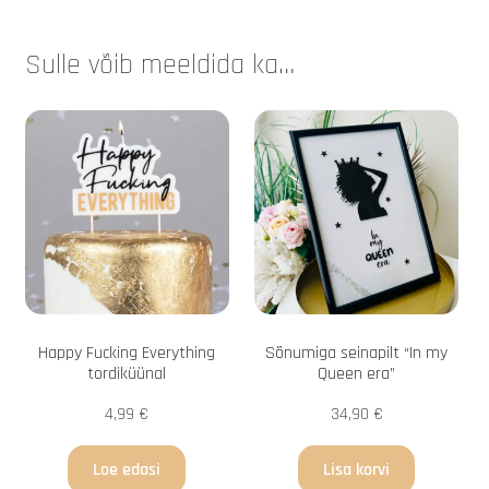
Sulle võib meeldida ka…
Happy Fucking Everything
Sõnumiga seinapilt “In my
tordiküünal
Queen era”
4,99
€
34,90
€
Loe edasi
Lisa korvi