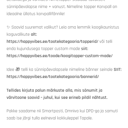
sünnipäevalapse nime + vanust. Nimeline topper Korvpall on
ideaalne üllatus korvpallifännile!
✨
Soovid suuremat valikut? Leia oma lemmik koogikaunistus
koguvalikute
alt:
https://happyvibes.ee/tootekategooria/topperid/
või telli
enda kujundusega topper custom made
siit:
https://happyvibes.ee/toode/koogitopper-custom-made/
Idee
🎁
telli ka sünnipäevalapsele nimeline bänner seinale
SIIT:
https://happyvibes.ee/tootekategooria/bannerid/
Tellides kirjuta palun märkuste alla, mis sõnumit ja
värvitoone soovid – juhul, kui see erineb pildil nähtust.
Pakke saadame nii Smartposti, Omniva kui DPD-ga ja samuti
saab ise järgi tulla eelneval kokkuleppel Tapale.