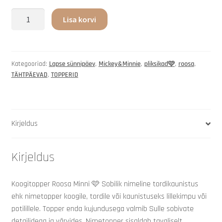
Lisa korvi
Kategooriad:
Lapse sünnipäev
,
Mickey&Minnie
,
pliksikad🩷
,
roosa
,
TÄHTPÄEVAD
,
TOPPERID
Kirjeldus
Kirjeldus
Koogitopper Roosa Minni 🩷 Sobilik nimeline tordikaunistus
ehk nimetopper koogile, tordile või kaunistuseks lillekimpu või
potilillele. Topper enda kujundusega valmib Sulle sobivate
detailidega ja värvides. Nimetopper sisaldab tavaliselt