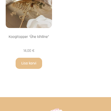
Koogitopper “Ühe kihiline”
14,00
€
Lisa korvi