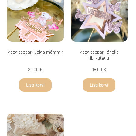
Koogitopper “Valge mõmmi”
Koogitopper Täheke
liblikatega
20,00
€
18,00
€
Lisa korvi
Lisa korvi