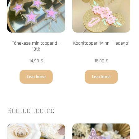
Tähekese minitopperid –
Koogitopper “Minni lilledega”
10tk
14,99
€
18,00
€
Lisa korvi
Lisa korvi
Seotud tooted