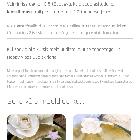
Valmimise aeg on 3-5 tööpäeva, kuid saad esitada ka
kiirtellimuse
, mil postitame paki 1-2 tööpäeva jooksul.
NB! Oleme tänulikud, kui annad meile tellimust tehes ka teada, millal on
tähistamine. Siis oskame oma tööd ja tellimusi paremini planeerida.
Kui soovid olla kursis meie uudiste ja uute toodetega, liitu
Happy Vibes uudiskirjaga.
Nimetopper I Tordikaunistused I Koogi kaunistus I Nimeline kaunistus I Mittesöödavad
kaunistused I Sädelevad nimekaunistused tordile I Kaunistused koogile I Eritellimus I Koogi
topper I Tordi topper I Tordikaunistus I Personaalsed peokaunistused I Nimelised kaunistused
I Topper auto I minecraft I minecrafti kaunistused
Sulle võib meeldida ka…