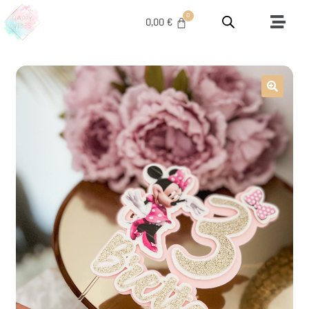
0,00
€
🔍