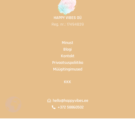
HAPPY VIBES OÜ
Reg. nr.: 17494839
Minust
B
logi
Kontakt
Privaatsuspoliitika
Müügitingimused
KKK
hello@happyvibes.ee
+372 58860502