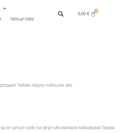

0,00
€
I
Tehtud tööd
opper! Tellides kirjuta märkuste alla:
 ja samuti saab ise järgi tulla eelneval kokkuleppel Tapale.