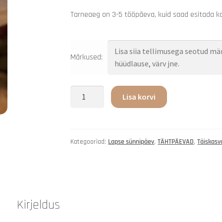
Tarneaeg on 3-5 tööpäeva, kuid saad esitada ka 
Märkused:
Lisa korvi
Kategooriad:
Lapse sünnipäev
,
TÄHTPÄEVAD
,
Täiskasv
Kirjeldus