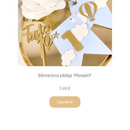
Bänneriosa pildiga “Pilvepiiril”
2,49
€
Lisa korvi