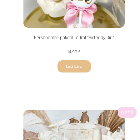
Personaalne pokaal 510ml “Birthday Girl”
14,99
€
Lisa korvi
LEMMIK