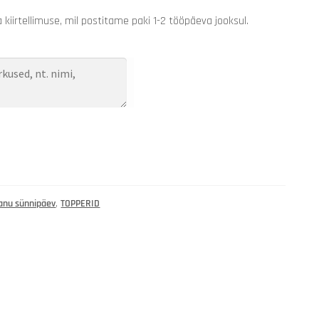
kiirtellimuse, mil postitame paki 1-2 tööpäeva jooksul.
anu sünnipäev
,
TOPPERID