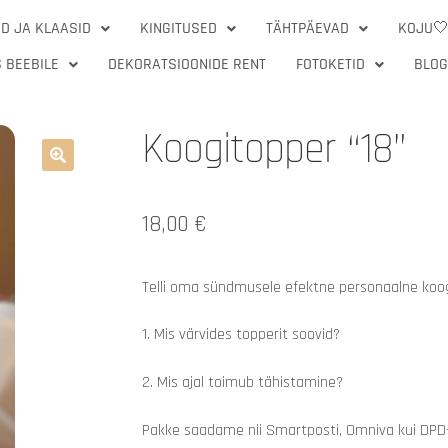
D JA KLAASID
KINGITUSED
TÄHTPÄEVAD
KOJU
 BEEBILE
DEKORATSIOONIDE RENT
FOTOKETID
BLOG
Koogitopper “18”
🔍
18,00
€
Telli oma sündmusele efektne personaalne koogit
1. Mis värvides topperit soovid?
2. Mis ajal toimub tähistamine?
Pakke saadame nii Smartposti, Omniva kui DPD-ga