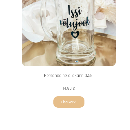
Personaalne õllekann 0.58l
14,90
€
Lisa korvi