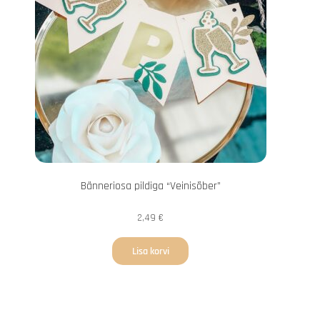
Bänneriosa pildiga “Veinisõber”
2,49
€
Lisa korvi